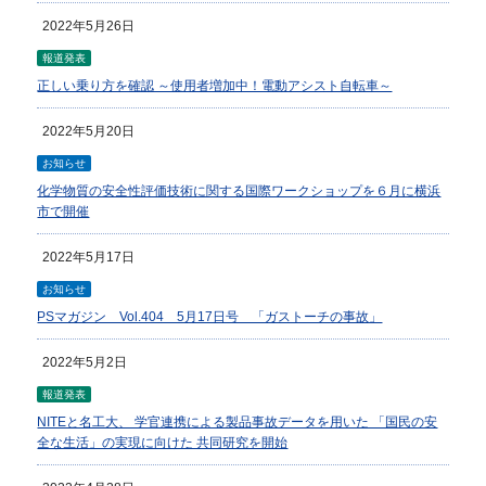
2022年5月26日
報道発表
正しい乗り方を確認 ～使用者増加中！電動アシスト自転車～
2022年5月20日
お知らせ
化学物質の安全性評価技術に関する国際ワークショップを６月に横浜
市で開催
2022年5月17日
お知らせ
PSマガジン Vol.404 5月17日号 「ガストーチの事故」
2022年5月2日
報道発表
NITEと名工大、 学官連携による製品事故データを用いた 「国民の安
全な生活」の実現に向けた 共同研究を開始