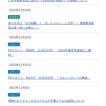
た化学物質管理に係るデータ利活用の推進―」の開催について
2022年11月24日
報道発表
冬の火災は『ゼロ距離』と『ほったらかし』に注意！～ 電気暖房器
具は使う前に点検も！～
2022年11月22日
お知らせ
PSマガジン 特別号 11月22日号 「2022年度NITE講座のご案
内」
2022年11月22日
お知らせ
PSマガジン Vol.417 11月22日号 「カセットボンベの事故」
2022年11月9日
お知らせ
NBRCオンラインカタログからの不要メールの送信について