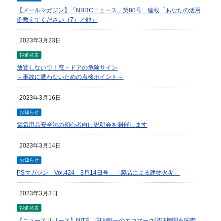
【メールマガジン】「NBRCニュース」第80号 連載「あなたの活用
例教えてください（7）／他」
2023年3月23日
報道発表
放置しないで！窓・ドアの危険サイン
～事故に遭わないための点検ポイント～
2023年3月16日
お知らせ
電気用品安全法の初心者向け説明会を開催します
2023年3月14日
お知らせ
PSマガジン Vol.424 3月14日号 「製品による建物火災」
2023年3月3日
報道発表
【ニュースリリース】NITE、国内唯一のエコマーク認証機関を国際