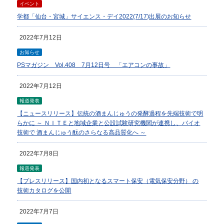
イベント
学都「仙台・宮城」サイエンス・デイ2022(7/17)出展のお知らせ
2022年7月12日
お知らせ
PSマガジン Vol.408 7月12日号 「エアコンの事故」
2022年7月12日
報道発表
【ニュースリリース】伝統の酒まんじゅうの発酵過程を先端技術で明
らかに ～ ＮＩＴＥと地域企業と公設試験研究機関が連携し、バイオ
技術で 酒まんじゅう酛のさらなる高品質化へ ～
2022年7月8日
報道発表
【プレスリリース】国内初となるスマート保安（電気保安分野） の
技術カタログを公開
2022年7月7日