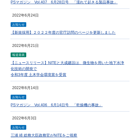
PSマガジン Vol.407 6月28日号 「濡れて起きる製品事故」
2022年6月24日
お知らせ
【新規採用】２０２２年度の官庁訪問のページを更新しました
2022年6月21日
報道発表
【ニュースリリース】NITEと大成建設は、微生物を用いた地下水浄
化技術の開発で
令和3年度 土木学会環境賞を受賞
2022年6月14日
お知らせ
PSマガジン Vol.406 6月14日号 「乾燥機の事故」
2022年6月3日
お知らせ
三浦 靖 総務大臣政務官がNITEをご視察