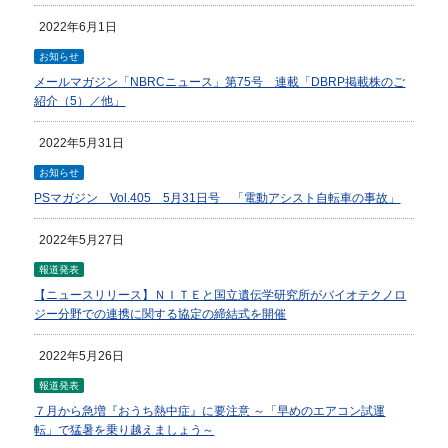
2022年6月1日
お知らせ
メールマガジン「NBRCニュース」第75号 連載「DBRP掲載株のご
紹介（5）／他」
2022年5月31日
お知らせ
PSマガジン Vol.405 5月31日号 「電動アシスト自転車の事故」
2022年5月27日
報道発表
【ニュースリリース】ＮＩＴＥと国立遺伝学研究所がバイオテクノロ
ジー分野での連携に関する協定の締結式を開催
2022年5月26日
報道発表
７月から急増『おうち熱中症』に要注意 ～「早めのエアコン試運
転」で猛暑を乗り越えましょう～