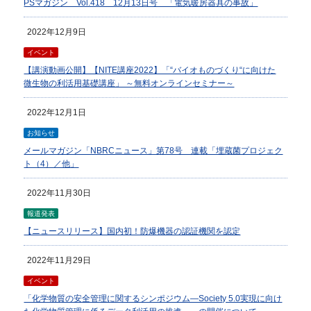
PSマガジン Vol.418 12月13日号 「電気暖房器具の事故」
2022年12月9日
イベント
【講演動画公開】【NITE講座2022】「“バイオものづくり“に向けた
微生物の利活用基礎講座」 ～無料オンラインセミナー～
2022年12月1日
お知らせ
メールマガジン「NBRCニュース」第78号 連載「埋蔵菌プロジェク
ト（4）／他」
2022年11月30日
報道発表
【ニュースリリース】国内初！防爆機器の認証機関を認定
2022年11月29日
イベント
「化学物質の安全管理に関するシンポジウム―Society 5.0実現に向け