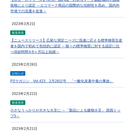
規格により認定 ～エコマーク商品の国際的な信頼性を高め、国内外
市場での流通を促進～
2023年3月2日
報道発表
【ニュースリリース】広範な測定ニーズに迅速に応える標準物質生産
者を国内で初めて包括的に認定 ～個々の標準物質に対する認定に比
べ供給時間を6ヶ月以上短縮～
2023年2月28日
お知らせ
PSマガジン Vol.423 2月28日号 「一酸化炭素中毒の事故」
2023年2月22日
報道発表
小さなうっかりが大きな火災に ～「製品による建物火災」 原因トッ
プ3～
2023年2月21日