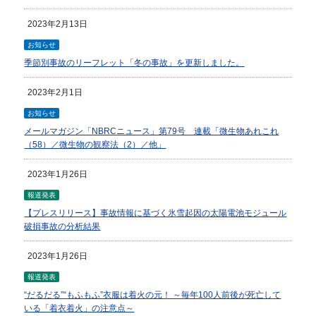
2023年2月13日
お知らせ
季節別事故のリーフレット「冬の事故」を更新しました。
2023年2月1日
お知らせ
メールマガジン「NBRCニュース」第79号 連載「微生物あれこれ
（58）／微生物の観察法（2）／他」
2023年1月26日
報道発表
【プレスリリース】事故情報に基づく氷雪起因の太陽電池モジュール
破損事故の分析結果
2023年1月26日
報道発表
“だるだる”“もふもふ”衣服は着火の元！ ～毎年100人前後が死亡して
いる「着衣着火」の注意点～