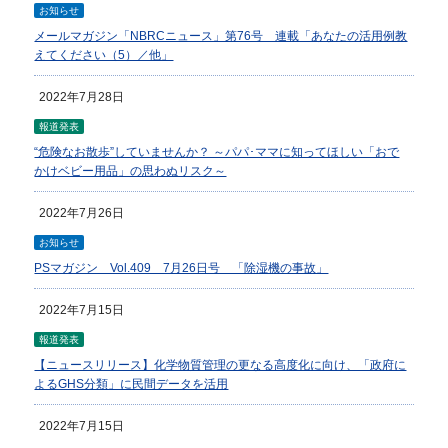
お知らせ
メールマガジン「NBRCニュース」第76号 連載「あなたの活用例教
えてください（5）／他」
2022年7月28日
報道発表
“危険なお散歩”していませんか？ ～パパ･ママに知ってほしい「おで
かけベビー用品」の思わぬリスク～
2022年7月26日
お知らせ
PSマガジン Vol.409 7月26日号 「除湿機の事故」
2022年7月15日
報道発表
【ニュースリリース】化学物質管理の更なる高度化に向け、「政府に
よるGHS分類」に民間データを活用
2022年7月15日