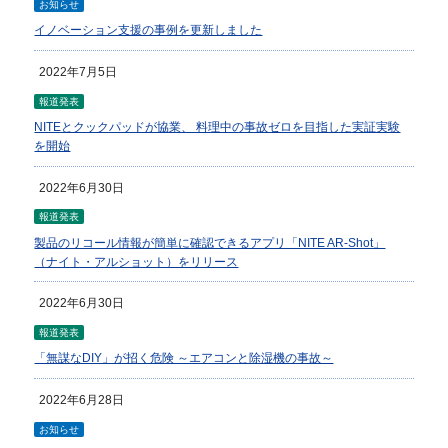
お知らせ
イノベーション支援の事例を更新しました
2022年7月5日
報道発表
NITEとクックパッドが協業、 料理中の事故ゼロを目指した実証実験
を開始
2022年6月30日
報道発表
製品のリコール情報が簡単に確認できるアプリ「NITE AR-Shot」
（ナイト・アルショット）をリリース
2022年6月30日
報道発表
「無謀なDIY」が招く危険 ～エアコンと除湿機の事故～
2022年6月28日
お知らせ