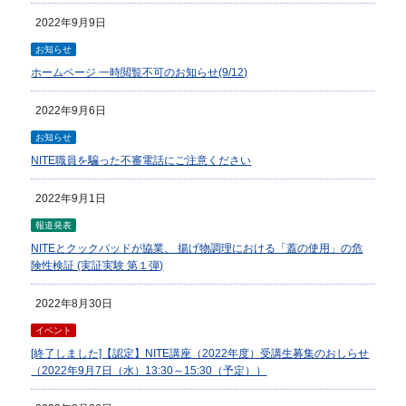
2022年9月9日
お知らせ
ホームページ 一時閲覧不可のお知らせ(9/12)
2022年9月6日
お知らせ
NITE職員を騙った不審電話にご注意ください
2022年9月1日
報道発表
NITEとクックパッドが協業、 揚げ物調理における「蓋の使用」の危
険性検証 (実証実験 第１弾)
2022年8月30日
イベント
[終了しました]【認定】NITE講座（2022年度）受講生募集のおしらせ
（2022年9月7日（水）13:30～15:30（予定））