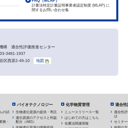
FAQ（MLAP）
計量法特定計量証明事業者認定制度 (MLAP) に
関するお問い合わせ集
機構 適合性評価推進センター
3-3481-1937
谷区西原2-49-10
地図
バイオテクノロジー
化学物質管理
適合性
ムの試
生物遺伝資源の提供・寄託
ニュースリリース一覧
適合性評
は
遺伝資源のアクセスと利益
はじめての方はこちら
業務・
配分（ABS）
セミナー
化審法関連情報
生物遺伝資源の情報提供
外部の方