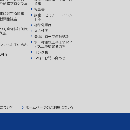
や研修プログラム
情報
報告書
価に関する情報
講座・セミナ－・イベン
機関協議会
ト等
標準化業務
づく適合性評価機
立入検査
制度
登山用ロープ依頼試験
第一種電気工事士講習／
ンでのお問い合わ
ガス工事監督者講習
リンク集
LAP）
FAQ・お問い合わせ
について
ホームページのご利用について