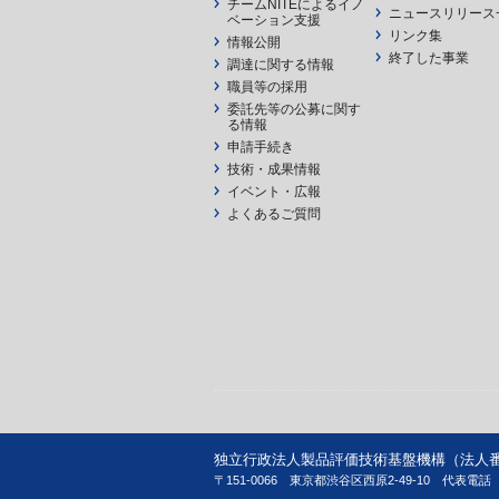
チームNITEによるイノ
ニュースリリース
ベーション支援
リンク集
情報公開
終了した事業
調達に関する情報
職員等の採用
委託先等の公募に関す
る情報
申請手続き
技術・成果情報
イベント・広報
よくあるご質問
独立行政法人製品評価技術基盤機構（法人番号 90
〒151-0066 東京都渋谷区西原2-49-10
代表電話 03