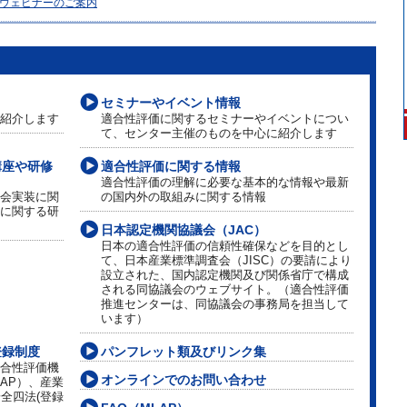
ウェビナーのご案内
セミナーやイベント情報
紹介します
適合性評価に関するセミナーやイベントについ
て、センター主催のものを中心に紹介します
講座や研修
適合性評価に関する情報
適合性評価の理解に必要な基本的な情報や最新
会実装に関
の国内外の取組みに関する情報
に関する研
日本認定機関協議会（JAC）
日本の適合性評価の信頼性確保などを目的とし
て、日本産業標準調査会（JISC）の要請により
設立された、国内認定機関及び関係省庁で構成
される同協議会のウェブサイト。（適合性評価
推進センターは、同協議会の事務局を担当して
います）
登録制度
パンフレット類及びリンク集
合性評価機
オンラインでのお問い合わせ
LAP）、産業
安全四法(登録