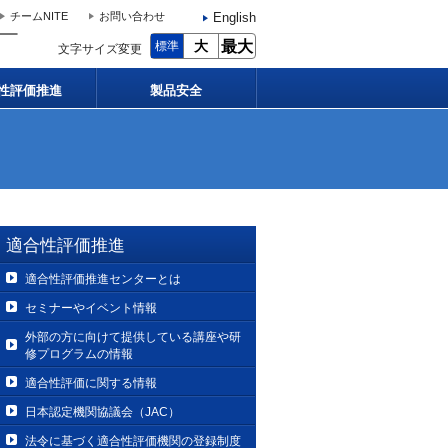
English
チームNITE
お問い合わせ
大
最大
標準
文字サイズ変更
性評価推進
製品安全
適合性評価推進
適合性評価推進センターとは
セミナーやイベント情報
外部の方に向けて提供している講座や研
修プログラムの情報
適合性評価に関する情報
日本認定機関協議会（JAC）
法令に基づく適合性評価機関の登録制度