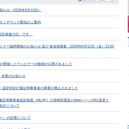
らせ（2026年8月10日）
 オンデマンド配信のご案内
界認定推進の日」です。
ナー臨時開催のお知らせ 及び 参加者募集（2026年6月12日（金）13:00
が開催したウェビナーの動画が公開されました
日）休業のお知らせ
報】認定特定計量証明事業者の事業が廃止されました
量証明事業者認定制度（MLAP）の管轄部署及びWebページURL変更と
の改正について
ー」の設置について