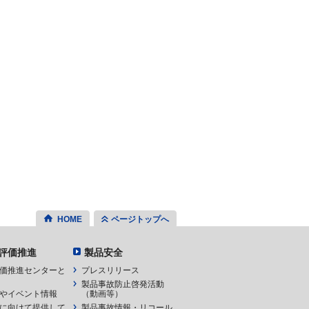
HOME
ページトップへ
評価推進
製品安全
価推進センターと
プレスリリース
製品事故防止啓発活動
やイベント情報
（動画等）
に向けて提供して
製品事故情報・リコール