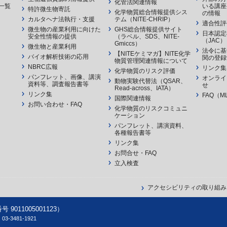
化管法関連情報
一覧
いる講座
特許微生物寄託
化学物質総合情報提供シス
の情報
カルタヘナ法執行・支援
テム（NITE-CHRIP）
適合性評
微生物の産業利用に向けた
GHS総合情報提供サイト
日本認定
安全性情報の提供
（ラベル、SDS、NITE-
（JAC）
Gmiccs）
微生物と産業利用
法令に基
【NITEケミマガ】NITE化学
バイオ解析技術の応用
関の登録
物質管理関連情報について
NBRC広報
リンク集
化学物質のリスク評価
パンフレット、画像、講演
オンライ
動物実験代替法（QSAR、
資料等、調査報告書等
せ
Read-across、IATA）
リンク集
FAQ（M
国際関連情報
お問い合わせ・FAQ
化学物質のリスクコミュニ
ケーション
パンフレット、講演資料、
各種報告書等
リンク集
お問合せ・FAQ
立入検査
アクセシビリティの取り組み
11005001123）
-3481-1921