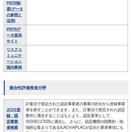
PRTR制
度(データ
の参照と
活用)
PRTRデ
ータ提供
サイト
リスクコ
ミュニケ
ーション
国内事例
適合性評価推進分野
計量法で規定された認定事業者の事業の区分から登録事業
JCSS登
者を探すことができます。また、計量法で規定された認定
録・認
要件に適合することはもとより、認定基準として
定事業
ISO/IEC17025に適合し、さらに、認定機関の国際的・地
者検索
域的な集まりであるILACやAPLACが定めた要求事項にも