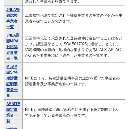
適合した事業者も検索できます。
JNLA登
録試験
工業標準化法で規定された登録事業者の事業の区分から事
事業者
業者を探すことができます。
一覧
JNLA国
工業標準化法で規定された登録要件に適合することはもと
際MRA
より、認定基準としてISO/IEC17025に適合し、さらに、
対応認
認定機関の国際的・地域的な集まりであるILACやAPLAC
定事業
が定めた要求事項にも適合した事業者の一覧です。
者一覧
MLAP
認定特
定計量
NITEにより、特定計量証明事業の認定を受けた事業者の
証明事
認定番号及び事業所名称の一覧です。
業者一
覧
ASNITE
認定事
NITEが国際基準に基づき独自に実施する認定制度におい
業者一
て認定をしている事業者の一覧です。
覧