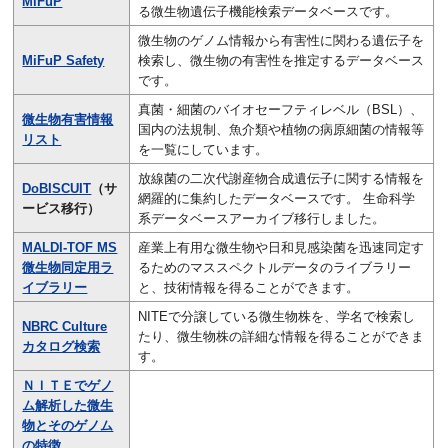
MiFuP
る微生物遺伝子機能検索データベースです。
微生物のゲノム情報から有害性に関わる遺伝子を
MiFuP Safety
検索し、微生物の有害性を推定するデータベース
です。
真菌・細菌のバイオセーフティレベル（BSL）、
微生物有害情報
国内の法規制、魚介類や植物の病原細菌の情報等
リスト
を一覧にしています。
放線菌の二次代謝産物合成遺伝子に関する情報を
DoBISCUIT
（サ
網羅的に集約したデータベースです。 生命科学
ービス移行）
系データベースアーカイブ移行しました。
MALDI-TOF MS
産業上有用な微生物や日和見感染菌を迅速同定す
微生物同定用ラ
るためのマススペクトルデータのライブラリー
イブラリー
と、技術情報を得ることができます。
NITEで分譲している微生物株を、学名で検索し
NBRC Culture
たり、微生物株の詳細な情報を得ることができま
カタログ検索
す。
ＮＩＴＥでゲノ
ム解析した微生
物とそのゲノム
の特徴