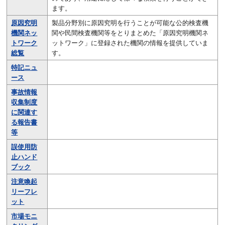
ます。
原因究明
製品分野別に原因究明を行うことが可能な公的検査機
機関ネッ
関や民間検査機関等をとりまとめた「原因究明機関ネ
トワーク
ットワーク」に登録された機関の情報を提供していま
総覧
す。
特記ニュ
ース
事故情報
収集制度
に関連す
る報告書
等
誤使用防
止ハンド
ブック
注意喚起
リーフレ
ット
市場モニ