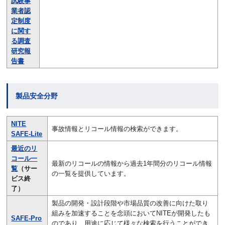
試験事
業者認
定制度
に関す
る調査
研究報
告書
製品安全分野
NITE
事故情報とリコール情報の検索ができます。
SAFE-Lite
最近のリ
コール一
最新のリコールの情報から過去1年間分のリコール情報
覧
（サー
の一覧を提供しています。
ビス終
了）
製品の開発・設計段階や市場品質の改善に向けた取り
組みを加速することを念頭においてNITEが開発したも
SAFE-Pro
のであり、用途に応じて様々な検索を行うことができ