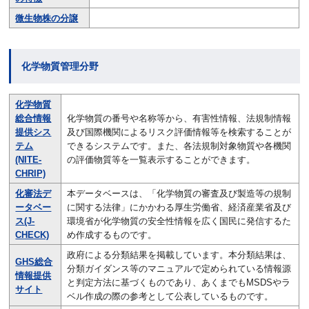
微生物株の分譲
化学物質管理分野
化学物質
総合情報
化学物質の番号や名称等から、有害性情報、法規制情報
提供シス
及び国際機関によるリスク評価情報等を検索することが
テム
できるシステムです。また、各法規制対象物質や各機関
(NITE-
の評価物質等を一覧表示することができます。
CHRIP)
化審法デ
本データベースは、「化学物質の審査及び製造等の規制
ータベー
に関する法律」にかかわる厚生労働省、経済産業省及び
ス(J-
環境省が化学物質の安全性情報を広く国民に発信するた
CHECK)
め作成するものです。
政府による分類結果を掲載しています。本分類結果は、
GHS総合
分類ガイダンス等のマニュアルで定められている情報源
情報提供
と判定方法に基づくものであり、あくまでもMSDSやラ
サイト
ベル作成の際の参考として公表しているものです。