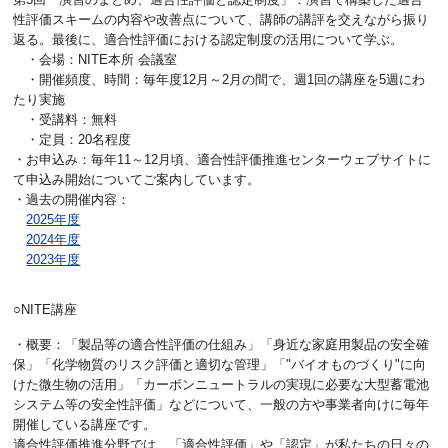
性評価スキームの内容や改善点について、講師の講評を交えながら振り
返る。最後に、適合性評価における認定制度の活用について学ぶ。
・会場：NITE本所 会議室
・開催頻度、時間：毎年度12月～2月の間で、週1回の講座を5週にわ
たり実施
・受講料：無料
・定員：20名程度
・お申込み：毎年11～12月頃、適合性評価推進センターウェブサイトに
て申込み開始についてご案内しています。
・過去の開催内容：
2025年度
2024年度
2023年度
○NITE講座
・概要：「製品等の適合性評価の仕組み」「身近な家庭用製品の安全確
保」「化学物質のリスク評価と適切な管理」「"バイオものづくり"に向
けた微生物の活用」「カーボンニュートラルの実現に必要な大型蓄電池
システム等の安全性評価」などについて、一般の方や事業者向けに毎年
開催している講座です。
適合性評価推進分野では、「適合性評価」や「認定」が私たちの日々の