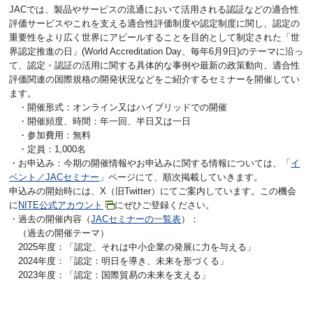
JACでは、製品やサービスの流通において活用される認証などの適合性
評価サービスやこれを支える適合性評価制度や認定制度に関し、認定の
重要性をより広く世界にアピールすることを目的として制定された「世
界認定推進の日」(World Accreditation Day、毎年6月9日)のテーマに沿っ
て、認定・認証の活用に関する具体的な事例や最新の政策動向、適合性
評価関連の国際規格の開発状況などをご紹介するセミナーを開催してい
ます。
・開催形式：オンライン又はハイブリッドでの開催
・開催頻度、時間：年一回、半日又は一日
・参加費用：無料
・定員：1,000名
・お申込み：今期の開催情報やお申込みに関する情報については、「
イ
ベント／JACセミナー
」ページにて、順次掲載していきます。
申込みの開始時には、X（旧Twitter）にてご案内しています。この機会
に
NITE公式アカウント
にぜひご登録ください。
・過去の開催内容（
JACセミナーの一覧表
）：
（過去の開催テーマ）
2025年度：「認定、それは中小企業の発展に力を与える」
2024年度：「認定：明日を導き、未来を形づくる」
2023年度：「認定：国際貿易の未来を支える」