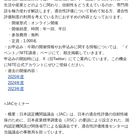
生活や産業とどのように関わり、信頼性をどう支えているのか、専門用
語を極力使わず解説します。適合性評価について初めて知る方、適合性
評価制度の利用を考えている方におすすめの内容となっております。
・開催形式：オンライン開催
・開催頻度、時間：年一回、半日
・参加費用：無料
・定員：1,000名
・お申込み：今期の開催情報やお申込みに関する情報については、「イ
ベント／NITE講座」ページにて、順次掲載していきます。
申込みの開始時には、X（旧Twitter）にてご案内しています。この機会
にNITE公式アカウントにぜひご登録ください。
・過去の開催内容：
2025年度
2024年度
2023年度
○JACセミナー
・概要：日本認定機関協議会（JAC）は、日本の適合性評価の信頼性確
保のために、日本産業標準調査会（JISC）の要請により設立された、国
内認定機関及び関係省庁による協議会です。適合性評価推進センターは
当協議会の事務局を担っています。