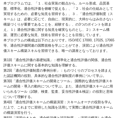
本プログラムでは、「１．社会実装の観点から、ルール形成、品質基
盤、標準化、適合性評価を俯瞰で捉える」、「２．社会の仕組みとして
実現するための、必要な知見を習得する」、３．「適合性評価制度（ス
キーム）は、必要に応じて、自由に、現実的に、大枠からはみ出さない
構築づくりが重要であることを、経験する」、の3つのポイントを踏ま
え、１）適合性評価に関する知見を確実なものとし、２）スキーム構
築、運営に必要な知見、技術を習得することを目指しています。
本プログラムの構成は以下のとおりです。ISO/IEC 17000, 17025, 17065
等、適合性評価関連の国際規格を学ぶことができ、演習により適合性評
価スキーム構築スキルを習得できる、唯一の講座となっております。
第1回「適合性評価の基礎知識」：標準化と適合性評価の関係、適合性
評価スキームに関する基本的な知識を理解する。
第2回「適合性評価制度の事例分析」：ものづくりのプロセスを踏まえ
た認証機関の役割、具体的な適合性評価制度の事例について学ぶ。
第3回「適合性評価スキームの開発とツール」:国際的な適合性評価スキ
ームの開発・導入の動向について学ぶ。また、適合性評価スキームに用
いられるツール（試験、検査、監査、妥当性評価＆検証）の役割と意味
について理解する。
第4回「適合性評価スキームの構築演習：スキームオーナの役割を学ん
だ上で、これまでに習得した知識を活用して実際に適合性評価スキーム
の構築演習を行う。
第5回「演習のまとめ、適合性評価と認定制度」：演習で構築した適合