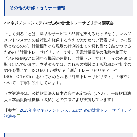
その他の研修・セミナー情報
○マネジメントシステムのための計量トレーサビリティ講演会
正しく測ることは、製品やサービスの品質を支えるだけでなく、マネジ
メントシステムの信頼性を確保するうえで欠かせない要素です。その基
盤となるのが、計量標準から現場の計測器までを切れ目なく結びつける
ための「計量トレーサビリティ」です。国家計量標準の供給や校正サー
ビスの提供などに関わる機関が連携し、計量トレーサビリティの確保に
取り組んでいます。本講演会では、これらの機関による取組みや制度の
紹介を通じて、ISO 9001 が求める「測定トレーサビリティ」や
ISO/IEC 17025 において求められる「計量トレーサビリティ」の確立に
ついて、丁寧に説明しています。
（本講演会は、公益財団法人日本適合性認定協会（JAB）、一般財団法
人日本品質保証機構（JQA）との共催により実施しています）
【参考】
2025年度マネジメントシステムのための計量トレーサビリティ
講演会