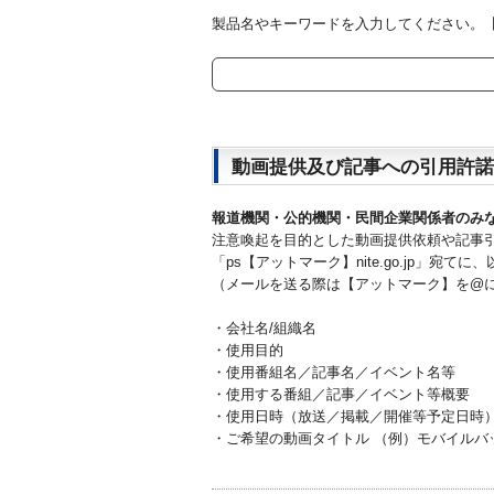
製品名やキーワードを入力してください。【例
動画提供及び記事への引用許諾
報道機関・公的機関・民間企業関係者のみ
注意喚起を目的とした動画提供依頼や記事
「ps【アットマーク】nite.go.jp」宛
（メールを送る際は【アットマーク】を@
・会社名/組織名
・使用目的
・使用番組名／記事名／イベント名等
・使用する番組／記事／イベント等概要
・使用日時（放送／掲載／開催等予定日時
・ご希望の動画タイトル （例）モバイルバ