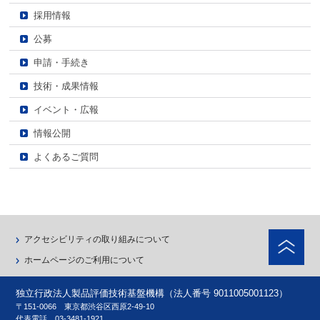
採用情報
公募
申請・手続き
技術・成果情報
イベント・広報
情報公開
よくあるご質問
ペ
アクセシビリティの取り組みについて
ホームページのご利用について
独立行政法人製品評価技術基盤機構（法人番号 9011005001123）
〒151-0066 東京都渋谷区西原2-49-10
代表電話
03-3481-1921