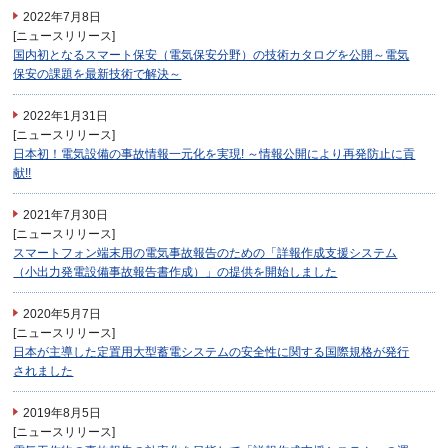
2022年7月8日
[ニュースリリース]
国内初となるスマート保安（電気保安分野）の技術カタログを公開～電気
保安の課題を最新技術で解決～
2022年1月31日
[ニュースリリース]
日本初！電気設備の事故情報一元化を実現! ～情報公開により再発防止に貢
献!!
2021年7月30日
[ニュースリリース]
スマートフォン端末用の電気事故報告のための「詳報作成支援システム
（小出力発電設備事故報告書作成）」の提供を開始しました
2020年5月7日
[ニュースリリース]
日本が主導した定置用大型蓄電システムの安全性に関する国際規格が発行
されました
2019年8月5日
[ニュースリリース]