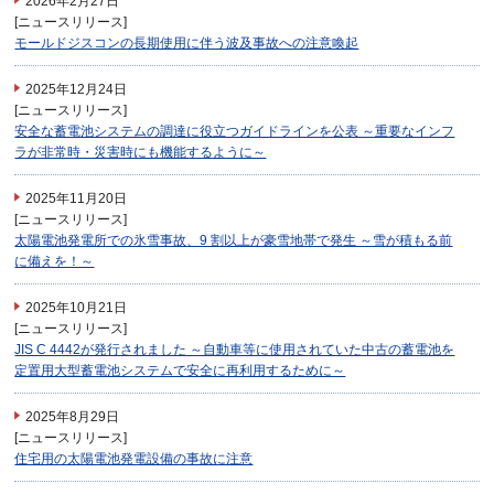
2026年2月27日
[ニュースリリース]
モールドジスコンの長期使用に伴う波及事故への注意喚起
2025年12月24日
[ニュースリリース]
安全な蓄電池システムの調達に役立つガイドラインを公表 ～重要なインフ
ラが非常時・災害時にも機能するように～
2025年11月20日
[ニュースリリース]
太陽電池発電所での氷雪事故、9 割以上が豪雪地帯で発生 ～雪が積もる前
に備えを！～
2025年10月21日
[ニュースリリース]
JIS C 4442が発行されました ～自動車等に使用されていた中古の蓄電池を
定置用大型蓄電池システムで安全に再利用するために～
2025年8月29日
[ニュースリリース]
住宅用の太陽電池発電設備の事故に注意