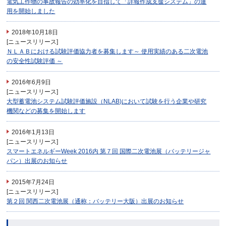
電気工作物の事故報告の効率化を目指して「詳報作成支援システム」の運
用を開始しました
2018年10月18日
[ニュースリリース]
ＮＬＡＢにおける試験評価協力者を募集します～ 使用実績のある二次電池
の安全性試験評価 ～
2016年6月9日
[ニュースリリース]
大型蓄電池システム試験評価施設（NLAB)において試験を行う企業や研究
機関などの募集を開始します
2016年1月13日
[ニュースリリース]
スマートエネルギーWeek 2016内 第７回 国際二次電池展（バッテリージャ
パン）出展のお知らせ
2015年7月24日
[ニュースリリース]
第２回 関西二次電池展（通称：バッテリー大阪）出展のお知らせ