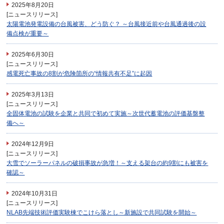
2025年8月20日
[ニュースリリース]
太陽電池発電設備の台風被害、どう防ぐ？ ～台風接近前や台風通過後の設
備点検が重要～
2025年6月30日
[ニュースリリース]
感電死亡事故の8割が危険箇所の“情報共有不足”に起因
2025年3月13日
[ニュースリリース]
全固体電池の試験を企業と共同で初めて実施～次世代蓄電池の評価基盤整
備へ～
2024年12月9日
[ニュースリリース]
大雪でソーラーパネルの破損事故が急増！～支える架台の約9割にも被害を
確認～
2024年10月31日
[ニュースリリース]
NLAB先端技術評価実験棟でこけら落とし～新施設で共同試験を開始～