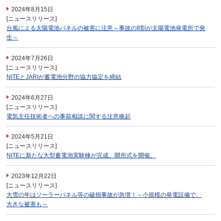
2024年8月15日
[ニュースリリース]
台風による太陽電池パネルの被害に注意～事故の8割が太陽電池発電所で発
生～
2024年7月26日
[ニュースリリース]
NITEとJARIが蓄電池分野の協力協定を締結
2024年6月27日
[ニュースリリース]
電気主任技術者への事前相談に関する注意喚起
2024年5月21日
[ニュースリリース]
NITEに新たな大型蓄電池実験棟が完成。開所式を開催。
2023年12月22日
[ニュースリリース]
大雪の年はソーラーパネル等の破損事故が急増！～小規模の発電設備で、
大きな被害も～