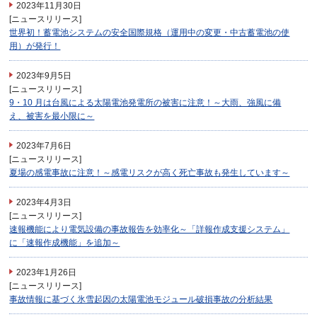
2023年11月30日
[ニュースリリース]
世界初！蓄電池システムの安全国際規格（運用中の変更・中古蓄電池の使
用）が発行！
2023年9月5日
[ニュースリリース]
9・10 月は台風による太陽電池発電所の被害に注意！～大雨、強風に備
え、被害を最小限に～
2023年7月6日
[ニュースリリース]
夏場の感電事故に注意！～感電リスクが高く死亡事故も発生しています～
2023年4月3日
[ニュースリリース]
速報機能により電気設備の事故報告を効率化～「詳報作成支援システム」
に「速報作成機能」を追加～
2023年1月26日
[ニュースリリース]
事故情報に基づく氷雪起因の太陽電池モジュール破損事故の分析結果