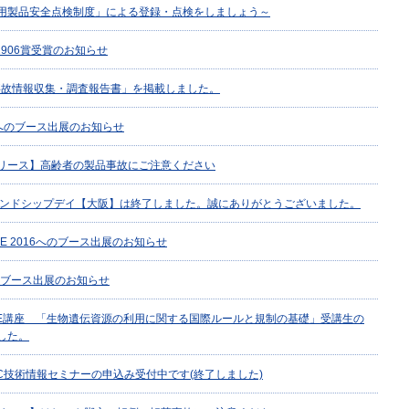
用製品安全点検制度」による登録・点検をしましょう～
C1906賞受賞のお知らせ
 事故情報収集・調査報告書」を掲載しました。
016へのブース出展のお知らせ
リース】高齢者の製品事故にご注意ください
フレンドシップデイ【大阪】は終了しました。誠にありがとうございました。
URE 2016へのブース出展のお知らせ
6へのブース出展のお知らせ
NITE講座 「生物遺伝資源の利用に関する国際ルールと規制の基礎」受講生の
した。
AC技術情報セミナーの申込み受付中です(終了しました)