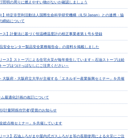
灯照明の周りに燃えやすい物がないか確認しましょう
】特定非営利活動法人国際生命科学研究機構（ILSI Japan）との連携・協
の締結について
ース】計量法に基づく恒温槽温度計の校正事業者第１号を登録
製品安全センター製品安全業務報告会」の資料を掲載しました
リース】ストーブによる住宅火災が毎年発生しています～石油ストーブは給
トーブはつけっぱなしにご注意ください～
・大阪府・大阪府立大学が主催する「エネルギー産業振興セミナー」を共催
システム最適化計画の改訂について
彰(計量関係功労者)受賞のお知らせ
安全総点検セミナー」を共催しています
リース】石油ふろがまや屋内式ガスふろがま等の長期使用による火災にご注