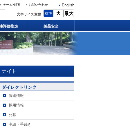
English
チームNITE
お問い合わせ
大
最大
標準
文字サイズ変更
性評価推進
製品安全
ナイト
ダイレクトリンク
調達情報
採用情報
公募
申請・手続き