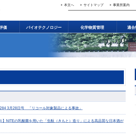
本文へ
サイトマップ
事業所案内
評価
バイオテクノロジー
化学物質管理
適合
l.284 3月28日号 「リコール対象製品による事故」
ス】NITEの乳酸菌を用いた「生酛（きもと）造り」による高品質な日本酒が