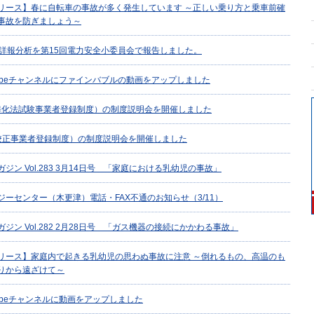
リース】春に自転車の事故が多く発生しています ～正しい乗り方と乗車前確
事故を防ぎましょう～
故詳報分析を第15回電力安全小委員会で報告しました。
uTubeチャンネルにファインバブルの動画をアップしました
標準化法試験事業者登録制度）の制度説明会を開催しました
法校正事業者登録制度）の制度説明会を開催しました
ジン Vol.283 3月14日号 「家庭における乳幼児の事故」
ーセンター（木更津）電話・FAX不通のお知らせ（3/11）
ジン Vol.282 2月28日号 「ガス機器の接続にかかわる事故」
リース】家庭内で起きる乳幼児の思わぬ事故に注意 ～倒れるもの、高温のも
りから遠ざけて～
uTubeチャンネルに動画をアップしました