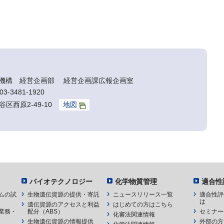
機構 経営企画部 経営企画課広報企画室
3-3481-1920
谷区西原2-49-10
地図
バイオテクノロジー
化学物質管理
適合性
ムの試
生物遺伝資源の提供・寄託
ニュースリリース一覧
適合性評
は
遺伝資源のアクセスと利益
はじめての方はこちら
業務・
配分（ABS）
セミナー
化審法関連情報
生物遺伝資源の情報提供
外部の方