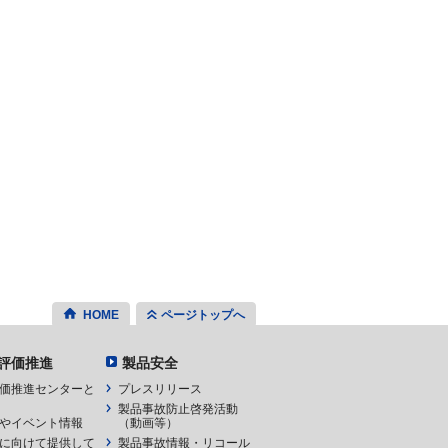
HOME
ページトップへ
評価推進
製品安全
価推進センターと
プレスリリース
製品事故防止啓発活動
やイベント情報
（動画等）
に向けて提供して
製品事故情報・リコール