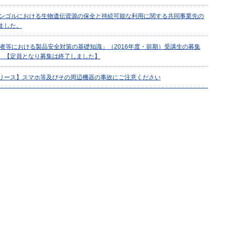
モンゴルにおける生物遺伝資源の保全と持続可能な利用に関する共同事業先の
ました。
事業者等における製品安全対策の基礎知識」（2016年度・前期）受講生の募集
。【定員となり募集は終了しました】
リース】スマホ等及びその周辺機器の事故にご注意ください