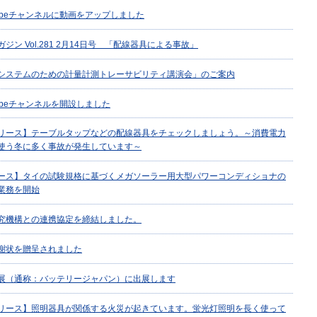
uTubeチャンネルに動画をアップしました
ジン Vol.281 2月14日号 「配線器具による事故」
システムのための計量計測トレーサビリティ講演会」のご案内
Tubeチャンネルを開設しました
リース】テーブルタップなどの配線器具をチェックしましょう。～消費電力
使う冬に多く事故が発生しています～
ース】タイの試験規格に基づくメガソーラー用大型パワーコンディショナの
業務を開始
究機構との連携協定を締結しました。
謝状を贈呈されました
展（通称：バッテリージャパン）に出展します
リース】照明器具が関係する火災が起きています。蛍光灯照明を長く使って