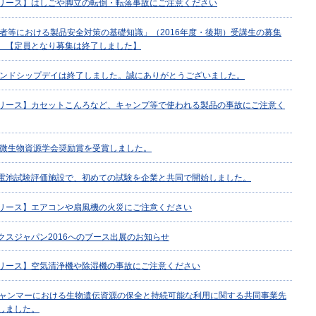
リース】はしごや脚立の転倒・転落事故にご注意ください
事業者等における製品安全対策の基礎知識」（2016年度・後期）受講生の募集
。【定員となり募集は終了しました】
フレンドシップデイは終了しました。誠にありがとうございました。
リース】カセットこんろなど、キャンプ等で使われる製品の事故にご注意く
日本微生物資源学会奨励賞を受賞しました。
電池試験評価施設で、初めての試験を企業と共同で開始しました。
リース】エアコンや扇風機の火災にご注意ください
クスジャパン2016へのブース出展のお知らせ
リース】空気清浄機や除湿機の事故にご注意ください
ミャンマーにおける生物遺伝資源の保全と持続可能な利用に関する共同事業先
しました。