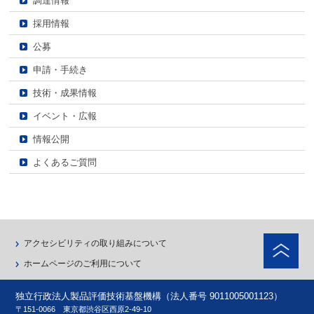
調達情報
採用情報
公募
申請・手続き
技術・成果情報
イベント・広報
情報公開
よくあるご質問
ペ
アクセシビリティの取り組みについて
ホームページのご利用について
独立行政法人製品評価技術基盤機構（法人番号 9011005001123）
〒151-0066 東京都渋谷区西原2-49-10