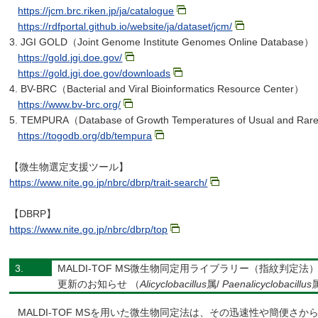
https://jcm.brc.riken.jp/ja/catalogue
https://rdfportal.github.io/website/ja/dataset/jcm/
3. JGI GOLD（Joint Genome Institute Genomes Online Database）
https://gold.jgi.doe.gov/
https://gold.jgi.doe.gov/downloads
4. BV-BRC（Bacterial and Viral Bioinformatics Resource Center）
https://www.bv-brc.org/
5. TEMPURA（Database of Growth Temperatures of Usual and Rar
https://togodb.org/db/tempura
【微生物選定支援ツール】
https://www.nite.go.jp/nbrc/dbrp/trait-search/
【DBRP】
https://www.nite.go.jp/nbrc/dbrp/top
3.
MALDI-TOF MS微生物同定用ライブラリー（指紋判定法
更新のお知らせ （
Alicyclobacillus
属/
Paenalicyclobacillus
MALDI-TOF MSを用いた微生物同定法は、その迅速性や簡便さ