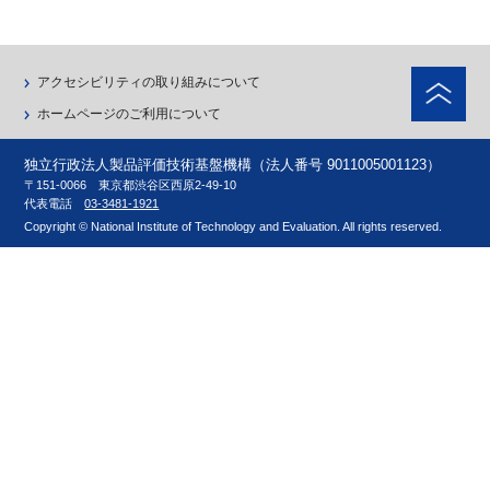
ペ
アクセシビリティの取り組みについて
ホームページのご利用について
独立行政法人製品評価技術基盤機構（法人番号 9011005001123）
〒151-0066 東京都渋谷区西原2-49-10
代表電話
03-3481-1921
Copyright © National Institute of Technology and Evaluation. All rights reserved.