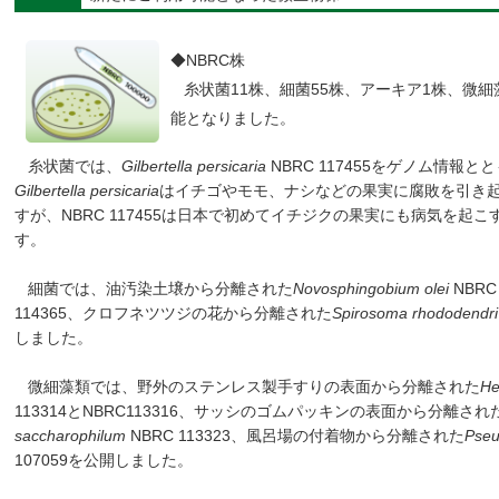
◆NBRC株
糸状菌11株、細菌55株、アーキア1株、微細
能となりました。
糸状菌では、
Gilbertella persicaria
NBRC 117455をゲノム情報
Gilbertella persicaria
はイチゴやモモ、ナシなどの果実に腐敗を引き
すが、NBRC 117455は日本で初めてイチジクの果実にも病気を起
す。
細菌では、油汚染土壌から分離された
Novosphingobium olei
NBRC
114365、クロフネツツジの花から分離された
Spirosoma rhododendri
しました。
微細藻類では、野外のステンレス製手すりの表面から分離された
He
113314とNBRC113316、サッシのゴムパッキンの表面から分離され
saccharophilum
NBRC 113323、風呂場の付着物から分離された
Pseu
107059を公開しました。