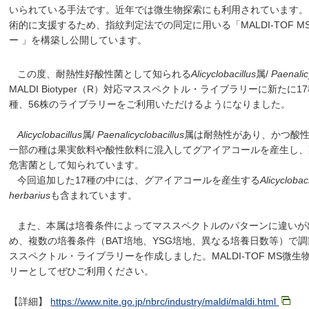
いられている手法です。近年では微生物探索にも利用されています。
術的に支援するため、指紋判定法での同定に用いる「MALDI-TOF 
ー 」を構築し公開しています。
この度、耐熱性好酸性菌として知られる
Alicyclobacillus
属/
Paenalic
MALDI Biotyper（R）対応マススペクトル・ライブラリーに新たに
種、56株のライブラリーをご利用いただけるようになりました。
Alicyclobacillus
属/
Paenalicyclobacillus
属は耐熱性があり、かつ酸
一部の種は果実飲料や酸性飲料に混入してグアイアコールを産生し、
危害菌として知られています。
今回追加した17種の中には、グアイアコールを産生する
Alicyclobaci
herbarius
も含まれています。
また、本属は培養条件によってマススペクトルのパターンに違いが
め、複数の培養条件（BAT培地、YSG培地、異なる培養日数等）で
ススペクトル・ライブラリーを作成しました。MALDI-TOF MS微
リーとしてぜひご利用ください。
【詳細】
https://www.nite.go.jp/nbrc/industry/maldi/maldi.html