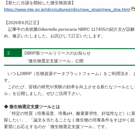
【新たに分譲を開始した微生物資源】
https://www.nite.go.jp/nbrc/cultures/nbrc/new_strain/new_dna.html
【2026年6月訂正】
記事中の糸状菌
Gilbertella persicaria
NBRC 117455の紹介文
め、修正いたしました。お詫びして訂正いたします。
２.
DBRP新ツールリリースのお知らせ
「微生物選定支援ツール」公開
いつもDBRP（生物資源データプラットフォーム）をご利用頂き、
す。
このたび、皆様の研究や実験の効率を向上させる新たなツールとし
ル」を公開しました。ぜひご活用下さい。
◆ 微生物選定支援ツールとは
「特定の性質（培養温度、培養pH、酸素要求性、好塩性など）に
探したい」、「論文を当たることなく微生物の培養条件をすばやく絞
要望にお応えするのが「微生物選定支援ツール」です。