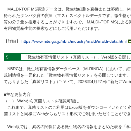
MALDI-TOF MS実測データは、微生物細胞を直接または溶菌し、MAL
得られたタンパク質の質量（マス）スペクトルデータです。微生物が
質の分子量を推定することができますので、 MALDI-TOF MSに
有用物質産生能の探索などにもご活用いただけます。
【詳細】
https://www.nite.go.jp/nbrc/industry/maldi/maldi-data.html
5.
「微生物有害情報リスト（真菌リスト）」Web版を公開し
NBRCは、微生物有害情報データベース（M-RINDA）において、
規制情報を一元化した「微生物有害情報リスト」を公開しています。こ
ておりました「真菌リスト」について、2026年4月27日に新たにWe
■主な更新内容
（１） Webから真菌リストを確認可能に
これまで、真菌リストのご利用はExcel版をダウンロードいただく
菌リストと同様にWebからもリスト形式でご利用いただくことがで
Web版では、異名の関係にある微生物名の情報をまとめた表を「学