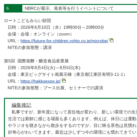
6.
NBRCが展示、発表等を行うイベントについて
ロートこどもみらい財団
日時：2026年6月10日（水）19時00分～20時00分
会場：会場：オンライン（zoom）
URL：
https://future-for-children.rohto.co.jp/microbe/
NITEの参加形態：講演
第5回 国際発酵・醸造食品産業展
日時：2026年8月4日(火)～8月6日(木)
会場：東京ビッグサイト南展示棟（東京都江東区有明3-11-1）
URL：
https://hakkoexpo.jp/
NITEの参加形態：ブース出展、セミナーでの講演
編集後記
私事ですが、新年度になって居住地が変わり、新しい環境での生
生活では新鮮に感じる場面も多くあります。例えば、休日には運動
やラジオを聴きながら散歩をするのですが、目に映る景色は見慣れ
好奇心がわいてきます。最近は少しずつ今の環境にも慣れてきてい