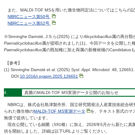
また、MALDI-TOF MSを用いた微生物同定法についてはこちらの
NBRCニュース第50号
NBRCニュース第52号
※Sinninghe Damsté, J.S.ら(2025) により
Alicyclobacillus
属の再分類
Paenalicyclobacillus
属が提唱されました(1)。今回データを公開した
Paenalicyclobacillus
属の既知種に加え両属の新種候補のCandidatu
【参考】
(1) Sinninghe Damsté et al. (2025)
Syst. Appl. Microbiol.
48, 126651.
DOI:
10.1016/j.syapm.2025.126651
4.
真菌のMALDI-TOF MS実測データ公開のお知らせ
NBRCは、株式会社島津製作所、国立研究開発法人産業技術総合研
られた微生物の
MALDI-TOF MS実測データ
を、テキスト形式のマ
無償で提供しています。
現在公開している細菌（591種）に加え、2026年5月から新たに真
供を開始しました。詳細は以下URLよりご覧ください。