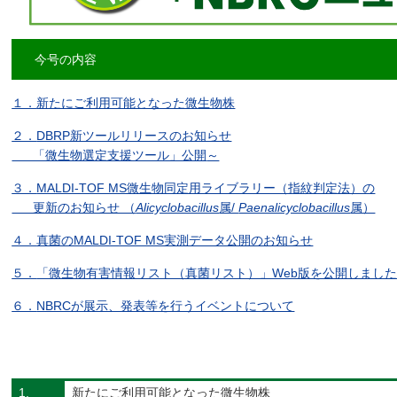
今号の内容
１．
新たにご利用可能となった微生物株
２．
DBRP新ツールリリースのお知らせ
「微生物選定支援ツール」公開
～
３．
MALDI-TOF MS微生物同定用ライブラリー（指紋判定法）の
更新のお知らせ （
Alicyclobacillus
属/
Paenalicyclobacillus
属）
４．
真菌のMALDI-TOF MS実測データ公開のお知らせ
５．
「微生物有害情報リスト（真菌リスト）」Web版を公開しまし
６．
NBRCが展示、発表等を行うイベントについて
1.
新たにご利用可能となった微生物株